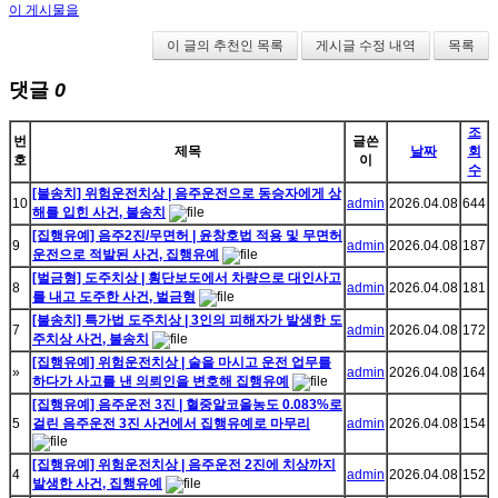
이 게시물을
이 글의 추천인 목록
게시글 수정 내역
목록
댓글
0
조
번
글쓴
제목
날짜
회
호
이
수
[불송치] 위험운전치상 | 음주운전으로 동승자에게 상
10
admin
2026.04.08
644
해를 입힌 사건, 불송치
[집행유예] 음주2진/무면허 | 윤창호법 적용 및 무면허
9
admin
2026.04.08
187
운전으로 적발된 사건, 집행유예
[벌금형] 도주치상 | 횡단보도에서 차량으로 대인사고
8
admin
2026.04.08
181
를 내고 도주한 사건, 벌금형
[불송치] 특가법 도주치상 | 3인의 피해자가 발생한 도
7
admin
2026.04.08
172
주치상 사건, 불송치
[집행유예] 위험운전치상 | 술을 마시고 운전 업무를
»
admin
2026.04.08
164
하다가 사고를 낸 의뢰인을 변호해 집행유예
[집행유예] 음주운전 3진 | 혈중알코올농도 0.083%로
5
걸린 음주운전 3진 사건에서 집행유예로 마무리
admin
2026.04.08
154
[집행유예] 위험운전치상 | 음주운전 2진에 치상까지
4
admin
2026.04.08
152
발생한 사건, 집행유예