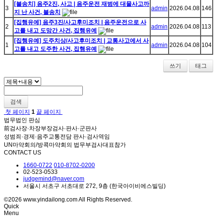
[불송치] 음주2진, 사고 | 음주운전 재범에 대물사고까
3
admin
2026.04.08
146
지 난 사건, 불송치
[집행유예] 음주3진/사고후미조치 | 음주운전으로 사
2
admin
2026.04.08
113
고를 내고 도망간 사건, 집행유예
[집행유예] 도주치상/사고후미조치 | 교통사고에서 사
1
admin
2026.04.08
104
고를 내고 도주한 사건, 집행유예
쓰기
태그
검색
첫 페이지
1
끝 페이지
법무법인 판심
前검사장·차장부장검사·판사·군판사
성범죄·경제·음주교통전담 판사·검사역임
UN마약회의/방콕마약회의 법무부검사대표참가
CONTACT US
1660-0722
010-8702-0200
02-523-0533
judgemind@naver.com
서울시 서초구 서초대로 272, 9층 (한국아이비에스빌딩)
©2026 www.yindailong.com All Rights Reserved.
Quick
Menu