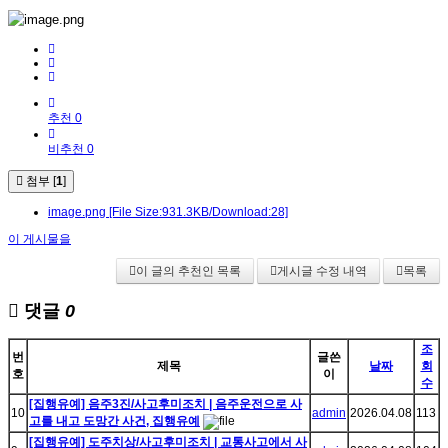
추천 0
비추천 0
첨부 [
1
]
image.png
[File Size:931.3KB/Download:28]
이 게시물을
이 글의 추천인 목록
게시글 수정 내역
목록
댓글
0
조
번
글쓴
제목
날짜
회
호
이
수
[집행유예] 음주3진/사고후미조치 | 음주운전으로 사
10
admin
2026.04.08
113
고를 내고 도망간 사건, 집행유예
[집행유예] 도주치상/사고후미조치 | 교통사고에서 사