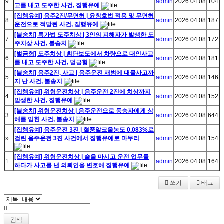
9
admin
2026.04.08
104
고를 내고 도주한 사건, 집행유예
[집행유예] 음주2진/무면허 | 윤창호법 적용 및 무면허
8
admin
2026.04.08
187
운전으로 적발된 사건, 집행유예
[불송치] 특가법 도주치상 | 3인의 피해자가 발생한 도
7
admin
2026.04.08
172
주치상 사건, 불송치
[벌금형] 도주치상 | 횡단보도에서 차량으로 대인사고
6
admin
2026.04.08
181
를 내고 도주한 사건, 벌금형
[불송치] 음주2진, 사고 | 음주운전 재범에 대물사고까
5
admin
2026.04.08
146
지 난 사건, 불송치
[집행유예] 위험운전치상 | 음주운전 2진에 치상까지
4
admin
2026.04.08
152
발생한 사건, 집행유예
[불송치] 위험운전치상 | 음주운전으로 동승자에게 상
3
admin
2026.04.08
644
해를 입힌 사건, 불송치
[집행유예] 음주운전 3진 | 혈중알코올농도 0.083%로
»
걸린 음주운전 3진 사건에서 집행유예로 마무리
admin
2026.04.08
154
[집행유예] 위험운전치상 | 술을 마시고 운전 업무를
1
admin
2026.04.08
164
하다가 사고를 낸 의뢰인을 변호해 집행유예
쓰기
태그
검색