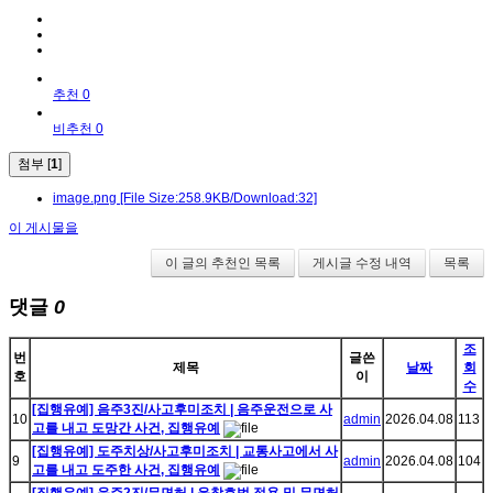
추천 0
비추천 0
첨부 [
1
]
image.png
[File Size:258.9KB/Download:32]
이 게시물을
이 글의 추천인 목록
게시글 수정 내역
목록
댓글
0
조
번
글쓴
제목
날짜
회
호
이
수
[집행유예] 음주3진/사고후미조치 | 음주운전으로 사
10
admin
2026.04.08
113
고를 내고 도망간 사건, 집행유예
[집행유예] 도주치상/사고후미조치 | 교통사고에서 사
9
admin
2026.04.08
104
고를 내고 도주한 사건, 집행유예