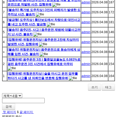
[집행유예] 음주2진/무면허 | 윤창호법 적용 및 무면허
8
admin
2026.04.08
187
운전으로 적발된 사건, 집행유예
[불송치] 특가법 도주치상 | 3인의 피해자가 발생한 도
7
admin
2026.04.08
172
주치상 사건, 불송치
[벌금형] 도주치상 | 횡단보도에서 차량으로 대인사고
6
admin
2026.04.08
181
를 내고 도주한 사건, 벌금형
[불송치] 음주2진, 사고 | 음주운전 재범에 대물사고까
5
admin
2026.04.08
146
지 난 사건, 불송치
[집행유예] 위험운전치상 | 음주운전 2진에 치상까지
4
admin
2026.04.08
152
발생한 사건, 집행유예
[불송치] 위험운전치상 | 음주운전으로 동승자에게 상
»
admin
2026.04.08
644
해를 입힌 사건, 불송치
[집행유예] 음주운전 3진 | 혈중알코올농도 0.083%로
2
걸린 음주운전 3진 사건에서 집행유예로 마무리
admin
2026.04.08
154
[집행유예] 위험운전치상 | 술을 마시고 운전 업무를
1
admin
2026.04.08
164
하다가 사고를 낸 의뢰인을 변호해 집행유예
쓰기
태그
검색
첫 페이지
1
끝 페이지
법무법인 판심