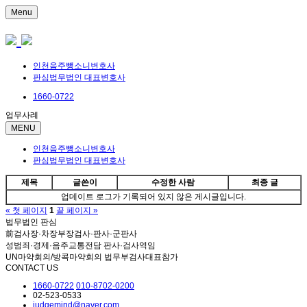
Menu
인천음주뺑소니변호사
판심법무법인 대표변호사
1660-0722
업무사례
MENU
인천음주뺑소니변호사
판심법무법인 대표변호사
제목
글쓴이
수정한 사람
최종 글
업데이트 로그가 기록되어 있지 않은 게시글입니다.
« 첫 페이지
1
끝 페이지 »
법무법인 판심
前검사장·차장부장검사·판사·군판사
성범죄·경제·음주교통전담 판사·검사역임
UN마약회의/방콕마약회의 법무부검사대표참가
CONTACT US
1660-0722
010-8702-0200
02-523-0533
judgemind@naver.com