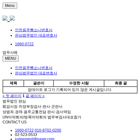
Menu
인천음주뺑소니변호사
판심법무법인 대표변호사
1660-0722
업무사례
MENU
인천음주뺑소니변호사
판심법무법인 대표변호사
제목
글쓴이
수정한 사람
최종 글
업데이트 로그가 기록되어 있지 않은 게시글입니다.
« 첫 페이지
1
끝 페이지 »
법무법인 판심
前검사장·차장부장검사·판사·군판사
성범죄·경제·음주교통전담 판사·검사역임
UN마약회의/방콕마약회의 법무부검사대표참가
CONTACT US
1660-0722
010-8702-0200
02-523-0533
judgemind@naver.com