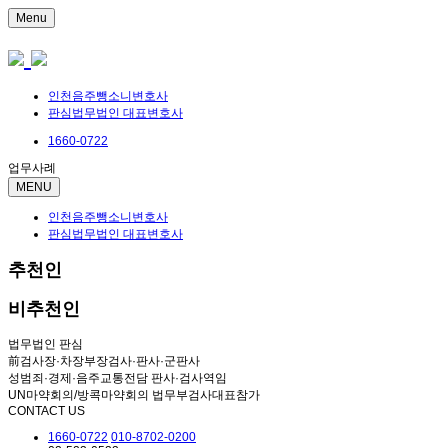
Menu
인천음주뺑소니변호사
판심법무법인 대표변호사
1660-0722
업무사례
MENU
인천음주뺑소니변호사
판심법무법인 대표변호사
추천인
비추천인
법무법인 판심
前검사장·차장부장검사·판사·군판사
성범죄·경제·음주교통전담 판사·검사역임
UN마약회의/방콕마약회의 법무부검사대표참가
CONTACT US
1660-0722
010-8702-0200