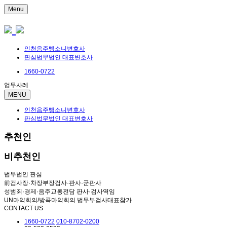
Menu
인천음주뺑소니변호사
판심법무법인 대표변호사
1660-0722
업무사례
MENU
인천음주뺑소니변호사
판심법무법인 대표변호사
추천인
비추천인
법무법인 판심
前검사장·차장부장검사·판사·군판사
성범죄·경제·음주교통전담 판사·검사역임
UN마약회의/방콕마약회의 법무부검사대표참가
CONTACT US
1660-0722
010-8702-0200