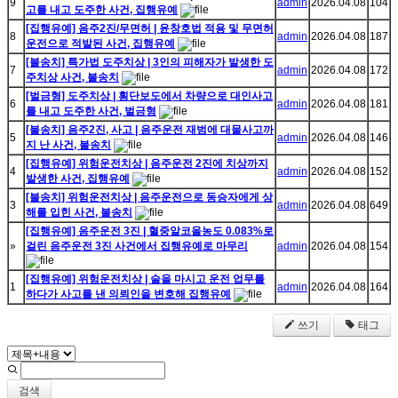
9
admin
2026.04.08
104
고를 내고 도주한 사건, 집행유예
[집행유예] 음주2진/무면허 | 윤창호법 적용 및 무면허
8
admin
2026.04.08
187
운전으로 적발된 사건, 집행유예
[불송치] 특가법 도주치상 | 3인의 피해자가 발생한 도
7
admin
2026.04.08
172
주치상 사건, 불송치
[벌금형] 도주치상 | 횡단보도에서 차량으로 대인사고
6
admin
2026.04.08
181
를 내고 도주한 사건, 벌금형
[불송치] 음주2진, 사고 | 음주운전 재범에 대물사고까
5
admin
2026.04.08
146
지 난 사건, 불송치
[집행유예] 위험운전치상 | 음주운전 2진에 치상까지
4
admin
2026.04.08
152
발생한 사건, 집행유예
[불송치] 위험운전치상 | 음주운전으로 동승자에게 상
3
admin
2026.04.08
649
해를 입힌 사건, 불송치
[집행유예] 음주운전 3진 | 혈중알코올농도 0.083%로
»
걸린 음주운전 3진 사건에서 집행유예로 마무리
admin
2026.04.08
154
[집행유예] 위험운전치상 | 술을 마시고 운전 업무를
1
admin
2026.04.08
164
하다가 사고를 낸 의뢰인을 변호해 집행유예
쓰기
태그
검색