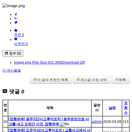
추천 0
비추천 0
첨부 [
1
]
image.png
[File Size:931.3KB/Download:28]
이 게시물을
이 글의 추천인 목록
게시글 수정 내역
목록
댓글
0
조
번
글쓴
제목
날짜
회
호
이
수
[집행유예] 음주3진/사고후미조치 | 음주운전으로 사
10
admin
2026.04.08
113
고를 내고 도망간 사건, 집행유예
[집행유예] 도주치상/사고후미조치 | 교통사고에서 사