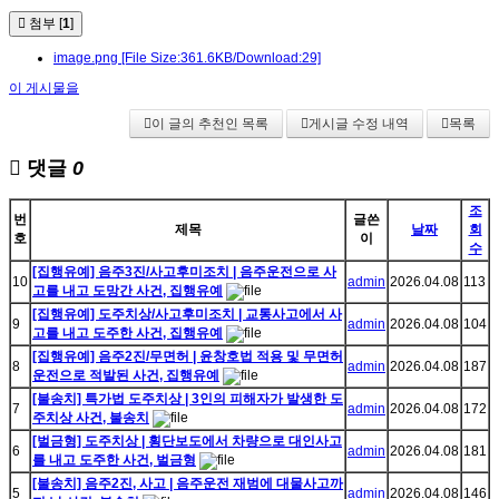
첨부 [
1
]
image.png
[File Size:361.6KB/Download:29]
이 게시물을
이 글의 추천인 목록
게시글 수정 내역
목록
댓글
0
조
번
글쓴
제목
날짜
회
호
이
수
[집행유예] 음주3진/사고후미조치 | 음주운전으로 사
10
admin
2026.04.08
113
고를 내고 도망간 사건, 집행유예
[집행유예] 도주치상/사고후미조치 | 교통사고에서 사
9
admin
2026.04.08
104
고를 내고 도주한 사건, 집행유예
[집행유예] 음주2진/무면허 | 윤창호법 적용 및 무면허
8
admin
2026.04.08
187
운전으로 적발된 사건, 집행유예
[불송치] 특가법 도주치상 | 3인의 피해자가 발생한 도
7
admin
2026.04.08
172
주치상 사건, 불송치
[벌금형] 도주치상 | 횡단보도에서 차량으로 대인사고
6
admin
2026.04.08
181
를 내고 도주한 사건, 벌금형
[불송치] 음주2진, 사고 | 음주운전 재범에 대물사고까
5
admin
2026.04.08
146