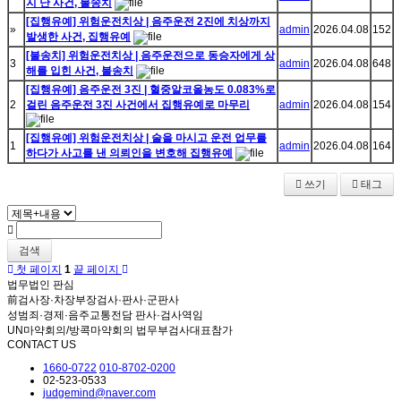
지 난 사건, 불송치
[집행유예] 위험운전치상 | 음주운전 2진에 치상까지
»
admin
2026.04.08
152
발생한 사건, 집행유예
[불송치] 위험운전치상 | 음주운전으로 동승자에게 상
3
admin
2026.04.08
648
해를 입힌 사건, 불송치
[집행유예] 음주운전 3진 | 혈중알코올농도 0.083%로
2
걸린 음주운전 3진 사건에서 집행유예로 마무리
admin
2026.04.08
154
[집행유예] 위험운전치상 | 술을 마시고 운전 업무를
1
admin
2026.04.08
164
하다가 사고를 낸 의뢰인을 변호해 집행유예
쓰기
태그
검색
첫 페이지
1
끝 페이지
법무법인 판심
前검사장·차장부장검사·판사·군판사
성범죄·경제·음주교통전담 판사·검사역임
UN마약회의/방콕마약회의 법무부검사대표참가
CONTACT US
1660-0722
010-8702-0200
02-523-0533
judgemind@naver.com