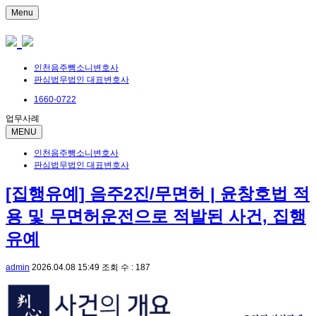
Menu
인천음주뺑소니변호사
판심법무법인 대표변호사
1660-0722
업무사례
MENU
인천음주뺑소니변호사
판심법무법인 대표변호사
[집행유예] 음주2진/무면허 | 윤창호법 적
용 및 무면허운전으로 적발된 사건, 집행
유예
admin
2026.04.08 15:49
조회 수 : 187